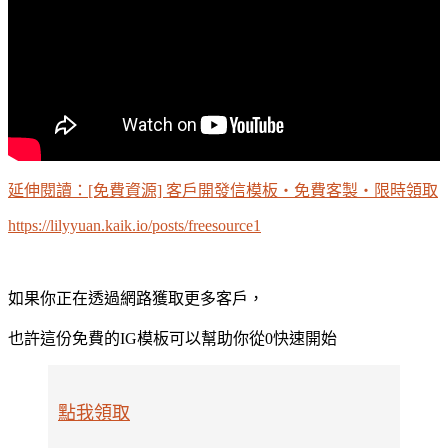
延伸閱讀：[免費資源] 客戶開發信模板・免費客製・限時領取
https://lilyyuan.kaik.io/posts/freesource1
如果你正在透過網路獲取更多客戶，
也許這份免費的IG模板可以幫助你從0快速開始
點我領取