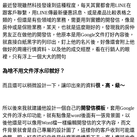
最近發現雖然科技發達到這種程度，每天其實都會用LINE在
跟客戶聯繫，用LINE傳最新優惠訊息、或是產品比較表格之
類的，但還是有些領域的業務，需要用到實體的開發信，像是
房仲或是保險業務，某天，也就是這麼剛好的，發現我的房仲
男友正在做他的開發信，他原本是用Google文件打好內容後，
就直接白紙黑字的列印出，釘上他的名片後，好像還會附上他
做好的周邊行情資料、以及他的成交經歷，看在行銷人的眼
裡，只有浮上一個大大的問句
為啥不用文件浮水印就好？
而且還可以稍微設計一下，讓印出來的資料
很・高・級～
所以後來我就建議他設計一個自己的
開發信模板
，套用Google
文件的浮水印功能，就有點像是word後面有一張背景圖，以
後他還是可以像用Word檔一樣編輯開發信的文字內容，而文
件背景就會是自己專屬的設計圖了，這樣你的客戶收到可能還