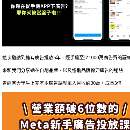
這次邀請到擁有廣告投放6年，經手過至少1000萬廣告費的蘿絲麵
來和我們分享她在自創品牌、以及協助品牌操刀廣告的秘訣
曾經有大學生上完基本廣告課就單入月收破30萬，成長3倍