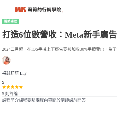
暢銷課程
打造6位數營收：Meta新手廣
2024二月起，在IOS手機上下廣告要被加收30%手續費!!!，為了錢包著
裸辭莉莉 Lily
5
5 則評論
課程簡介
課程要點
課程內容
關於講師
課前問答